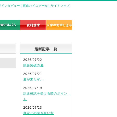
長インタビュー
|
東進ハイスクール
|
サイトマップ
最新記事一覧
2026/07/22
限界突破の夏
2026/07/21
夏が来たぞ。
2026/07/19
記述模試を受ける際のポイン
ト
2026/07/13
判定との向き合い方