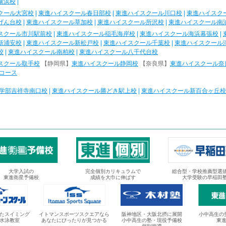
横浜校
|
クール大宮校
|
東進ハイスクール春日部校
|
東進ハイスクール川口校
|
東進ハイスク
げん台校
|
東進ハイスクール草加校
|
東進ハイスクール所沢校
|
東進ハイスクール南
スクール市川駅前校
|
東進ハイスクール稲毛海岸校
|
東進ハイスクール海浜幕張校
|
新浦安校
|
東進ハイスクール新松戸校
|
東進ハイスクール千葉校
|
東進ハイスクール
校
|
東進ハイスクール南柏校
|
東進ハイスクール八千代台校
スクール取手校
【静岡県】
東進ハイスクール静岡校
【奈良県】
東進ハイスクール奈
コース
学部吉祥寺南口校
|
東進ハイスクール勝どき駅上校
|
東進ハイスクール新百合ヶ丘校
大学入試の
完全個別カリキュラムで
総合型・学校推薦型選
東進衛星予備校
成績を大巾に伸ばす
大学受験の早稲田
たスイミング
イトマンスポーツスクエアなら
阪神地区・大阪北摂に展開
小中高生の
水泳教室
あなたにぴったりが見つかる
小中高生の塾・現役予備校
東