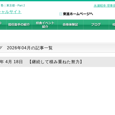
東京都 - Part 2
永瀬昭幸 理事
グ 2026年04月の記事一覧
26年 4月 18日 【継続して積み重ねた努力】