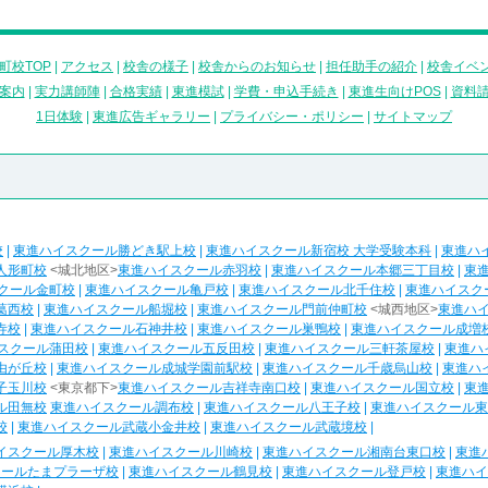
町校TOP
|
アクセス
|
校舎の様子
|
校舎からのお知らせ
|
担任助手の紹介
|
校舎イベ
案内
|
実力講師陣
|
合格実績
|
東進模試
|
学費・申込手続き
|
東進生向けPOS
|
資料
1日体験
|
東進広告ギャラリー
|
プライバシー・ポリシー
|
サイトマップ
校
|
東進ハイスクール勝どき駅上校
|
東進ハイスクール新宿校 大学受験本科
|
東進ハ
人形町校
<城北地区>
東進ハイスクール赤羽校
|
東進ハイスクール本郷三丁目校
|
東
クール金町校
|
東進ハイスクール亀戸校
|
東進ハイスクール北千住校
|
東進ハイスク
葛西校
|
東進ハイスクール船堀校
|
東進ハイスクール門前仲町校
<城西地区>
東進ハ
寺校
|
東進ハイスクール石神井校
|
東進ハイスクール巣鴨校
|
東進ハイスクール成増
スクール蒲田校
|
東進ハイスクール五反田校
|
東進ハイスクール三軒茶屋校
|
東進ハ
由が丘校
|
東進ハイスクール成城学園前駅校
|
東進ハイスクール千歳烏山校
|
東進ハ
子玉川校
<東京都下>
東進ハイスクール吉祥寺南口校
|
東進ハイスクール国立校
|
東
ル田無校
東進ハイスクール調布校
|
東進ハイスクール八王子校
|
東進ハイスクール東
校
|
東進ハイスクール武蔵小金井校
|
東進ハイスクール武蔵境校
|
イスクール厚木校
|
東進ハイスクール川崎校
|
東進ハイスクール湘南台東口校
|
東進
クールたまプラーザ校
|
東進ハイスクール鶴見校
|
東進ハイスクール登戸校
|
東進ハイ