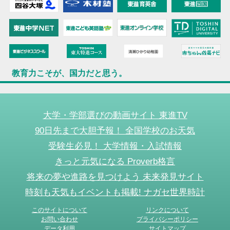
教育力こそが、国力だと思う。
大学・学部選びの動画サイト 東進TV
90日先まで大胆予報！ 全国学校のお天気
受験生必見！ 大学情報・入試情報
きっと元気になる Proverb格言
将来の夢や進路を見つけよう 未来発見サイト
時刻も天気もイベントも掲載! ナガセ世界時計
このサイトについて
リンクについて
お問い合わせ
プライバシーポリシー
データ利用
サイトマップ