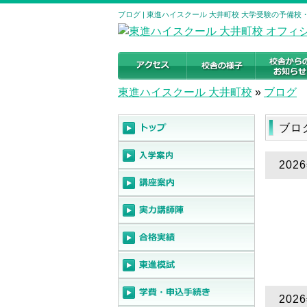
ブログ | 東進ハイスクール 大井町校 大学受験の予備校・塾｜
東進ハイスクール 大井町校
»
ブログ
ブ
20
20