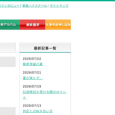
長インタビュー
|
東進ハイスクール
|
サイトマップ
最新記事一覧
2026/07/22
限界突破の夏
2026/07/21
夏が来たぞ。
2026/07/19
記述模試を受ける際のポイン
ト
2026/07/13
判定との向き合い方