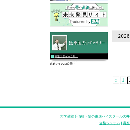
20
東進広告ギャラリー
東進のTVCM公開中
«
1
大学受験予備校・塾の東進ハイスクール大井
合格システム
|
講座