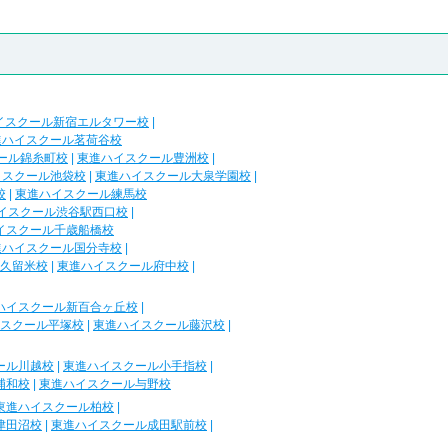
イスクール新宿エルタワー校
|
進ハイスクール茗荷谷校
ール錦糸町校
|
東進ハイスクール豊洲校
|
イスクール池袋校
|
東進ハイスクール大泉学園校
|
校
|
東進ハイスクール練馬校
イスクール渋谷駅西口校
|
イスクール千歳船橋校
進ハイスクール国分寺校
|
久留米校
|
東進ハイスクール府中校
|
ハイスクール新百合ヶ丘校
|
スクール平塚校
|
東進ハイスクール藤沢校
|
ール川越校
|
東進ハイスクール小手指校
|
浦和校
|
東進ハイスクール与野校
東進ハイスクール柏校
|
津田沼校
|
東進ハイスクール成田駅前校
|