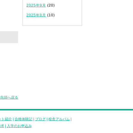
2025年9月
(20)
2025年8月
(10)
の先頭へ戻る
ント紹介
|
合格体験記
|
ブログ
|
校舎アルバム
|
請求
|
入学のお申込み