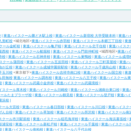
校
|
東進ハイスクール勝どき駅上校
|
東進ハイスクール新宿校 大学受験本科
|
東進ハ
人形町校
<城北地区>
東進ハイスクール赤羽校
|
東進ハイスクール本郷三丁目校
|
東
クール金町校
|
東進ハイスクール亀戸校
|
東進ハイスクール北千住校
|
東進ハイスク
葛西校
|
東進ハイスクール船堀校
|
東進ハイスクール門前仲町校
<城西地区>
東進ハ
寺校
|
東進ハイスクール石神井校
|
東進ハイスクール巣鴨校
|
東進ハイスクール成増
スクール蒲田校
|
東進ハイスクール五反田校
|
東進ハイスクール三軒茶屋校
|
東進ハ
由が丘校
|
東進ハイスクール成城学園前駅校
|
東進ハイスクール千歳烏山校
|
東進ハ
子玉川校
<東京都下>
東進ハイスクール吉祥寺南口校
|
東進ハイスクール国立校
|
東
ル田無校
東進ハイスクール調布校
|
東進ハイスクール八王子校
|
東進ハイスクール東
校
|
東進ハイスクール武蔵小金井校
|
東進ハイスクール武蔵境校
|
イスクール厚木校
|
東進ハイスクール川崎校
|
東進ハイスクール湘南台東口校
|
東進
クールたまプラーザ校
|
東進ハイスクール鶴見校
|
東進ハイスクール登戸校
|
東進ハイ
横浜校
|
クール大宮校
|
東進ハイスクール春日部校
|
東進ハイスクール川口校
|
東進ハイスク
げん台校
|
東進ハイスクール草加校
|
東進ハイスクール所沢校
|
東進ハイスクール南
スクール市川駅前校
|
東進ハイスクール稲毛海岸校
|
東進ハイスクール海浜幕張校
|
新浦安校
|
東進ハイスクール新松戸校
|
東進ハイスクール千葉校
|
東進ハイスクール
校
|
東進ハイスクール南柏校
|
東進ハイスクール八千代台校