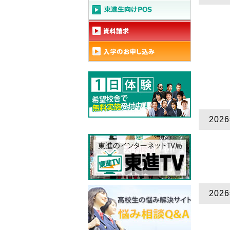
20
20