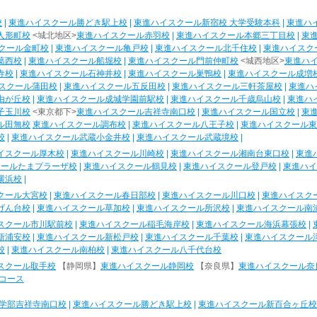
校
|
東進ハイスクール勝どき駅上校
|
東進ハイスクール新宿校 大学受験本科
|
東進ハ
人形町校
<城北地区>
東進ハイスクール赤羽校
|
東進ハイスクール本郷三丁目校
|
東
クール金町校
|
東進ハイスクール亀戸校
|
東進ハイスクール北千住校
|
東進ハイスク
葛西校
|
東進ハイスクール船堀校
|
東進ハイスクール門前仲町校
<城西地区>
東進ハ
寺校
|
東進ハイスクール石神井校
|
東進ハイスクール巣鴨校
|
東進ハイスクール成増
スクール蒲田校
|
東進ハイスクール五反田校
|
東進ハイスクール三軒茶屋校
|
東進ハ
由が丘校
|
東進ハイスクール成城学園前駅校
|
東進ハイスクール千歳烏山校
|
東進ハ
子玉川校
<東京都下>
東進ハイスクール吉祥寺南口校
|
東進ハイスクール国立校
|
東
ル田無校
東進ハイスクール調布校
|
東進ハイスクール八王子校
|
東進ハイスクール東
校
|
東進ハイスクール武蔵小金井校
|
東進ハイスクール武蔵境校
|
イスクール厚木校
|
東進ハイスクール川崎校
|
東進ハイスクール湘南台東口校
|
東進
クールたまプラーザ校
|
東進ハイスクール鶴見校
|
東進ハイスクール登戸校
|
東進ハイ
横浜校
|
クール大宮校
|
東進ハイスクール春日部校
|
東進ハイスクール川口校
|
東進ハイスク
げん台校
|
東進ハイスクール草加校
|
東進ハイスクール所沢校
|
東進ハイスクール南
スクール市川駅前校
|
東進ハイスクール稲毛海岸校
|
東進ハイスクール海浜幕張校
|
新浦安校
|
東進ハイスクール新松戸校
|
東進ハイスクール千葉校
|
東進ハイスクール
校
|
東進ハイスクール南柏校
|
東進ハイスクール八千代台校
スクール取手校
【静岡県】
東進ハイスクール静岡校
【奈良県】
東進ハイスクール奈
コース
学部吉祥寺南口校
|
東進ハイスクール勝どき駅上校
|
東進ハイスクール新百合ヶ丘校