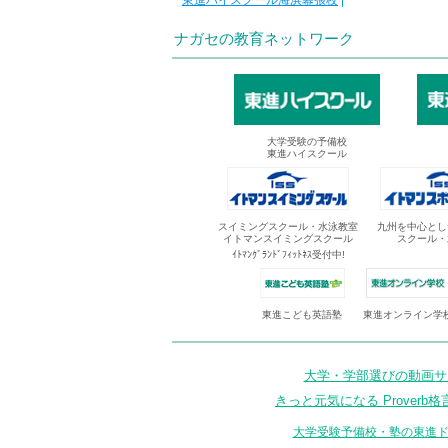
東進ハイスクール海浜幕張校
|
ナガセの教育ネットワーク
大学受験の予備校
東進ハイスクール
スイミングスクール・水泳教室
九州を中心とし
イトマンスイミングスクール
スクール・
ｲﾄﾏﾝｸﾞﾗﾝﾄﾞﾌｨｯﾄﾈｽ受付中!
東進オンライン学
東進こども英語塾
大学・学部選びの動画サイ
きっと元気になる Proverb格
大学受験予備校・塾の東進ド