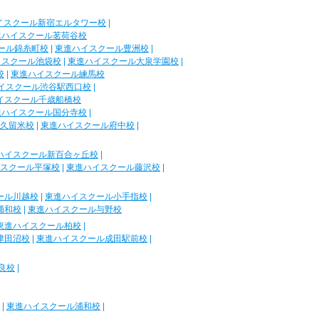
イスクール新宿エルタワー校
|
進ハイスクール茗荷谷校
ール錦糸町校
|
東進ハイスクール豊洲校
|
イスクール池袋校
|
東進ハイスクール大泉学園校
|
校
|
東進ハイスクール練馬校
イスクール渋谷駅西口校
|
イスクール千歳船橋校
進ハイスクール国分寺校
|
久留米校
|
東進ハイスクール府中校
|
ハイスクール新百合ヶ丘校
|
スクール平塚校
|
東進ハイスクール藤沢校
|
ール川越校
|
東進ハイスクール小手指校
|
浦和校
|
東進ハイスクール与野校
東進ハイスクール柏校
|
津田沼校
|
東進ハイスクール成田駅前校
|
良校
|
|
東進ハイスクール浦和校
|