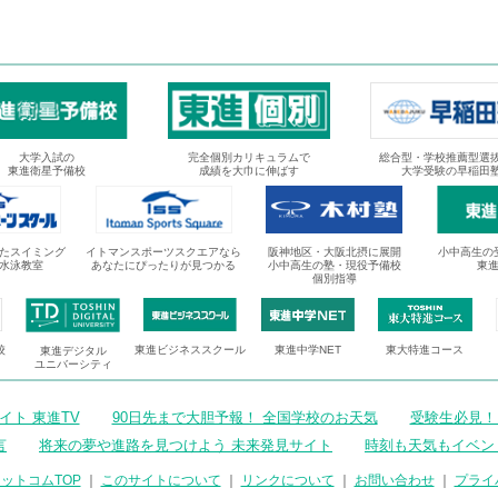
大学入試の
完全個別カリキュラムで
総合型・学校推薦型選
東進衛星予備校
成績を大巾に伸ばす
大学受験の早稲田
たスイミング
イトマンスポーツスクエアなら
阪神地区・大阪北摂に展開
小中高生の
水泳教室
あなたにぴったりが見つかる
小中高生の塾・現役予備校
東
個別指導
校
東進ビジネススクール
東進中学NET
東大特進コース
東進デジタル
ユニバーシティ
ト 東進TV
90日先まで大胆予報！ 全国学校のお天気
受験生必見！
言
将来の夢や進路を見つけよう 未来発見サイト
時刻も天気もイベン
ットコムTOP
｜
このサイトについて
｜
リンクについて
｜
お問い合わせ
｜
プライ