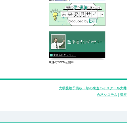
東進広告ギャラリー
東進のTVCM公開中
大学受験予備校・塾の東進ハイスクール大井
合格システム
|
講座