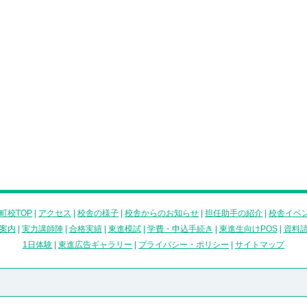
町校TOP
|
アクセス
|
校舎の様子
|
校舎からのお知らせ
|
担任助手の紹介
|
校舎イベ
案内
|
実力講師陣
|
合格実績
|
東進模試
|
学費・申込手続き
|
東進生向けPOS
|
資料
1日体験
|
東進広告ギャラリー
|
プライバシー・ポリシー
|
サイトマップ