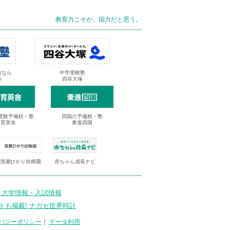
教育力こそが、国力だと思う。
抜なら
中学受験塾
塾
四谷大塚
受験予備校・塾
四国の予備校・塾
進育英舎
東進四国
清瀬ひかり幼稚園
赤ちゃん成長ナビ
 大学情報・入試情報
トも掲載! ナガセ世界時計
バシーポリシー
｜
データ利用