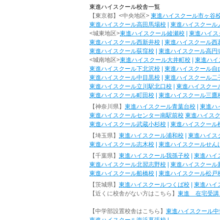
東進ハイスクール校舎一覧
【東京都】<中央地区>
東進ハイスクール市ヶ谷
東進ハイスクール高田馬場校
|
東進ハイスクール
<城東地区>
東進ハイスクール綾瀬校
|
東進ハイス
東進ハイスクール西新井校
|
東進ハイスクール西
東進ハイスクール荻窪校
|
東進ハイスクール高円
<城南地区>
東進ハイスクール大井町校
|
東進ハイ
東進ハイスクール下北沢校
|
東進ハイスクール自
東進ハイスクール中目黒校
|
東進ハイスクール二
東進ハイスクール立川駅北口校
|
東進ハイスクー
東進ハイスクール町田校
|
東進ハイスクール三鷹
【神奈川県】
東進ハイスクール青葉台校
|
東進ハ
東進ハイスクールセンター南駅前校
東進ハイス
東進ハイスクール武蔵小杉校
|
東進ハイスクール
【埼玉県】
東進ハイスクール浦和校
|
東進ハイス
東進ハイスクール志木校
|
東進ハイスクールせん
【千葉県】
東進ハイスクール我孫子校
|
東進ハイ
東進ハイスクール北習志野校
|
東進ハイスクール
東進ハイスクール船橋校
|
東進ハイスクール松戸
【茨城県】
東進ハイスクールつくば校
|
東進ハイ
【近くに校舎がない方はこちら】
東進 在宅受講
【中学部設置校舎はこちら】
東進ハイスクール中