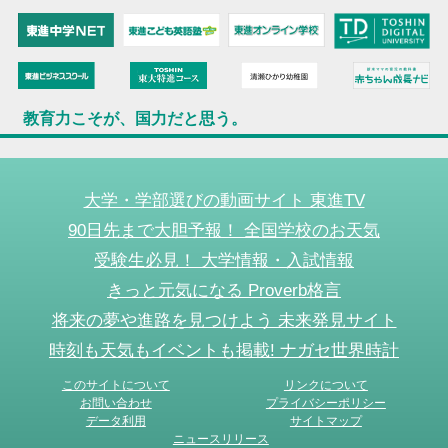
教育力こそが、国力だと思う。
大学・学部選びの動画サイト 東進TV
90日先まで大胆予報！ 全国学校のお天気
受験生必見！ 大学情報・入試情報
きっと元気になる Proverb格言
将来の夢や進路を見つけよう 未来発見サイト
時刻も天気もイベントも掲載! ナガセ世界時計
このサイトについて
リンクについて
お問い合わせ
プライバシーポリシー
データ利用
サイトマップ
ニュースリリース