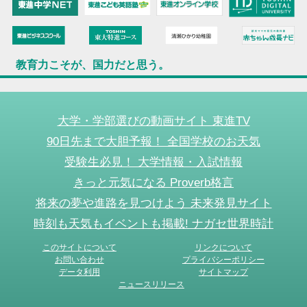
教育力こそが、国力だと思う。
大学・学部選びの動画サイト 東進TV
90日先まで大胆予報！ 全国学校のお天気
受験生必見！ 大学情報・入試情報
きっと元気になる Proverb格言
将来の夢や進路を見つけよう 未来発見サイト
時刻も天気もイベントも掲載! ナガセ世界時計
このサイトについて
リンクについて
お問い合わせ
プライバシーポリシー
データ利用
サイトマップ
ニュースリリース