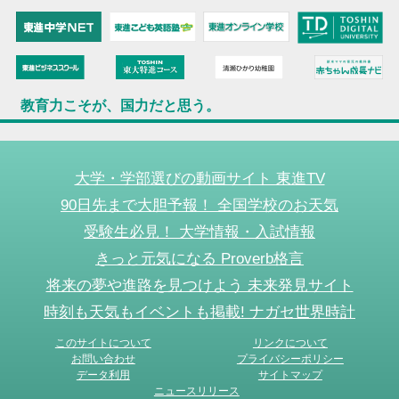
教育力こそが、国力だと思う。
大学・学部選びの動画サイト 東進TV
90日先まで大胆予報！ 全国学校のお天気
受験生必見！ 大学情報・入試情報
きっと元気になる Proverb格言
将来の夢や進路を見つけよう 未来発見サイト
時刻も天気もイベントも掲載! ナガセ世界時計
このサイトについて
リンクについて
お問い合わせ
プライバシーポリシー
データ利用
サイトマップ
ニュースリリース