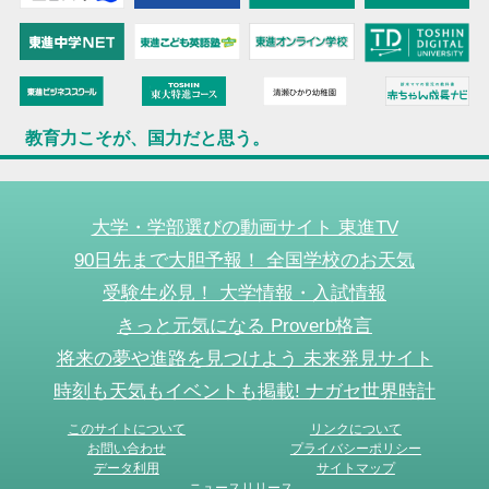
教育力こそが、国力だと思う。
大学・学部選びの動画サイト 東進TV
90日先まで大胆予報！ 全国学校のお天気
受験生必見！ 大学情報・入試情報
きっと元気になる Proverb格言
将来の夢や進路を見つけよう 未来発見サイト
時刻も天気もイベントも掲載! ナガセ世界時計
このサイトについて
リンクについて
お問い合わせ
プライバシーポリシー
データ利用
サイトマップ
ニュースリリース