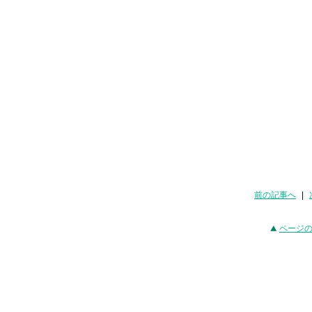
前の記事へ
|
ページ