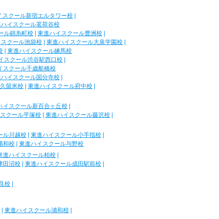
イスクール新宿エルタワー校
|
進ハイスクール茗荷谷校
ール錦糸町校
|
東進ハイスクール豊洲校
|
イスクール池袋校
|
東進ハイスクール大泉学園校
|
校
|
東進ハイスクール練馬校
イスクール渋谷駅西口校
|
イスクール千歳船橋校
進ハイスクール国分寺校
|
久留米校
|
東進ハイスクール府中校
|
ハイスクール新百合ヶ丘校
|
スクール平塚校
|
東進ハイスクール藤沢校
|
ール川越校
|
東進ハイスクール小手指校
|
浦和校
|
東進ハイスクール与野校
東進ハイスクール柏校
|
津田沼校
|
東進ハイスクール成田駅前校
|
良校
|
|
東進ハイスクール浦和校
|