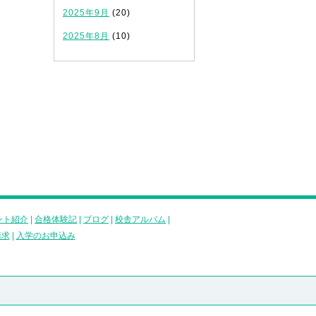
2025年9月
(20)
2025年8月
(10)
ント紹介
|
合格体験記
|
ブログ
|
校舎アルバム
|
請求
|
入学のお申込み