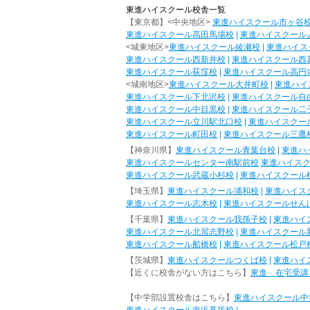
東進ハイスクール校舎一覧
【東京都】<中央地区>
東進ハイスクール市ヶ谷
東進ハイスクール高田馬場校
|
東進ハイスクール
<城東地区>
東進ハイスクール綾瀬校
|
東進ハイス
東進ハイスクール西新井校
|
東進ハイスクール西
東進ハイスクール荻窪校
|
東進ハイスクール高円
<城南地区>
東進ハイスクール大井町校
|
東進ハイ
東進ハイスクール下北沢校
|
東進ハイスクール自
東進ハイスクール中目黒校
|
東進ハイスクール二
東進ハイスクール立川駅北口校
|
東進ハイスクー
東進ハイスクール町田校
|
東進ハイスクール三鷹
【神奈川県】
東進ハイスクール青葉台校
|
東進ハ
東進ハイスクールセンター南駅前校
東進ハイス
東進ハイスクール武蔵小杉校
|
東進ハイスクール
【埼玉県】
東進ハイスクール浦和校
|
東進ハイス
東進ハイスクール志木校
|
東進ハイスクールせん
【千葉県】
東進ハイスクール我孫子校
|
東進ハイ
東進ハイスクール北習志野校
|
東進ハイスクール
東進ハイスクール船橋校
|
東進ハイスクール松戸
【茨城県】
東進ハイスクールつくば校
|
東進ハイ
【近くに校舎がない方はこちら】
東進 在宅受講
【中学部設置校舎はこちら】
東進ハイスクール中