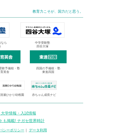
教育力こそが、国力だと思う。
抜なら
中学受験塾
塾
四谷大塚
受験予備校・塾
四国の予備校・塾
進育英舎
東進四国
清瀬ひかり幼稚園
赤ちゃん成長ナビ
 大学情報・入試情報
トも掲載! ナガセ世界時計
バシーポリシー
｜
データ利用