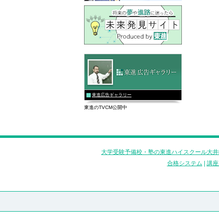
東進広告ギャラリー
東進のTVCM公開中
大学受験予備校・塾の東進ハイスクール大井
合格システム
|
講座