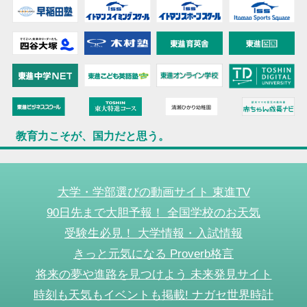
教育力こそが、国力だと思う。
大学・学部選びの動画サイト 東進TV
90日先まで大胆予報！ 全国学校のお天気
受験生必見！ 大学情報・入試情報
きっと元気になる Proverb格言
将来の夢や進路を見つけよう 未来発見サイト
時刻も天気もイベントも掲載! ナガセ世界時計