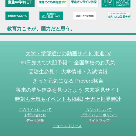
教育力こそが、国力だと思う。
大学・学部選びの動画サイト 東進TV
90日先まで大胆予報！ 全国学校のお天気
受験生必見！ 大学情報・入試情報
きっと元気になる Proverb格言
将来の夢や進路を見つけよう 未来発見サイト
時刻も天気もイベントも掲載! ナガセ世界時計
このサイトについて
リンクについて
お問い合わせ
プライバシーポリシー
データ利用
サイトマップ
ニュースリリース