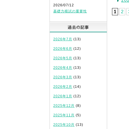
2
2026/07/12
基礎力模試の重要性
1
2
過去の記
2026年7月
(13)
2026年6月
(12)
2026年5月
(13)
2026年4月
(13)
2026年3月
(13)
2026年2月
(14)
2026年1月
(12)
2025年12月
(8)
2025年11月
(5)
2025年10月
(13)