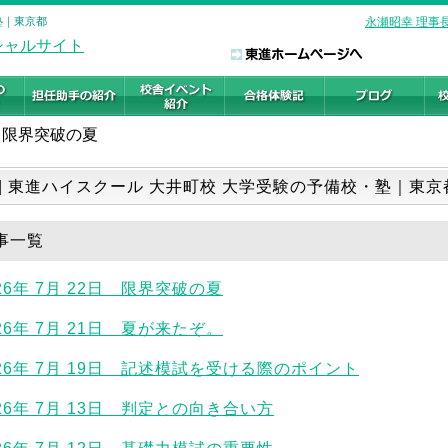
塾｜東京都
永瀬昭幸 理事
限界突破の夏
一覧
 | 東進ハイスクール 大井町校 大学受験の予備校・塾｜東京
事一覧
26年 7月 22日 限界突破の夏
26年 7月 21日 夏が来たぞ。
026年 7月 19日 記述模試を受ける際のポイント
026年 7月 13日 判定との向き合い方