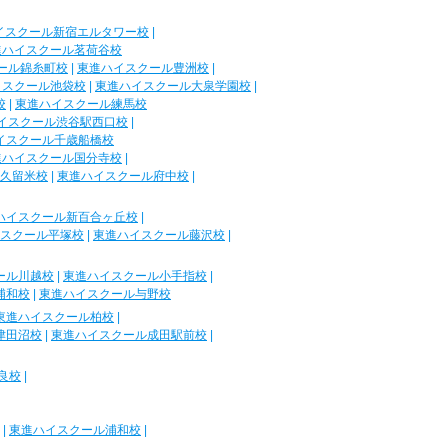
イスクール新宿エルタワー校
|
進ハイスクール茗荷谷校
ール錦糸町校
|
東進ハイスクール豊洲校
|
イスクール池袋校
|
東進ハイスクール大泉学園校
|
校
|
東進ハイスクール練馬校
イスクール渋谷駅西口校
|
イスクール千歳船橋校
進ハイスクール国分寺校
|
久留米校
|
東進ハイスクール府中校
|
ハイスクール新百合ヶ丘校
|
スクール平塚校
|
東進ハイスクール藤沢校
|
ール川越校
|
東進ハイスクール小手指校
|
浦和校
|
東進ハイスクール与野校
東進ハイスクール柏校
|
津田沼校
|
東進ハイスクール成田駅前校
|
良校
|
|
東進ハイスクール浦和校
|