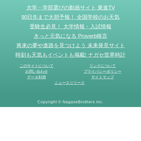
大学・学部選びの動画サイト 東進TV
90日先まで大胆予報！ 全国学校のお天気
受験生必見！ 大学情報・入試情報
きっと元気になる Proverb格言
将来の夢や進路を見つけよう 未来発見サイト
時刻も天気もイベントも掲載! ナガセ世界時計
このサイトについて
リンクについて
お問い合わせ
プライバシーポリシー
データ利用
サイトマップ
ニュースリリース
Copyright © NagaseBrothers Inc.