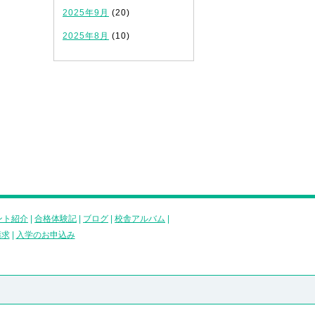
2025年9月
(20)
2025年8月
(10)
ント紹介
|
合格体験記
|
ブログ
|
校舎アルバム
|
請求
|
入学のお申込み