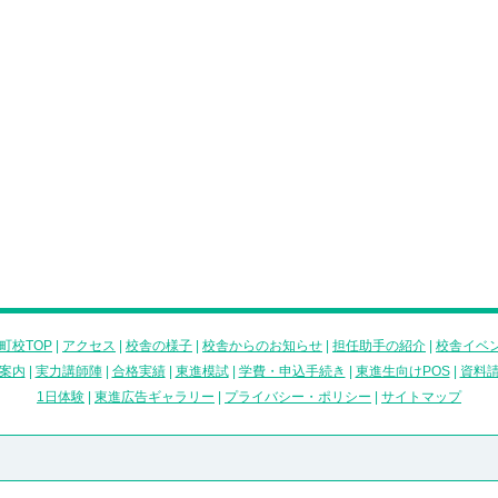
町校TOP
|
アクセス
|
校舎の様子
|
校舎からのお知らせ
|
担任助手の紹介
|
校舎イベ
案内
|
実力講師陣
|
合格実績
|
東進模試
|
学費・申込手続き
|
東進生向けPOS
|
資料
1日体験
|
東進広告ギャラリー
|
プライバシー・ポリシー
|
サイトマップ