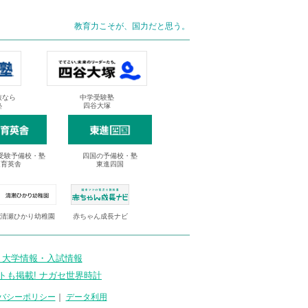
教育力こそが、国力だと思う。
抜なら
中学受験塾
塾
四谷大塚
受験予備校・塾
四国の予備校・塾
進育英舎
東進四国
清瀬ひかり幼稚園
赤ちゃん成長ナビ
 大学情報・入試情報
トも掲載! ナガセ世界時計
バシーポリシー
｜
データ利用