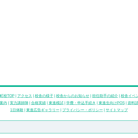
町校TOP
|
アクセス
|
校舎の様子
|
校舎からのお知らせ
|
担任助手の紹介
|
校舎イベ
案内
|
実力講師陣
|
合格実績
|
東進模試
|
学費・申込手続き
|
東進生向けPOS
|
資料
1日体験
|
東進広告ギャラリー
|
プライバシー・ポリシー
|
サイトマップ