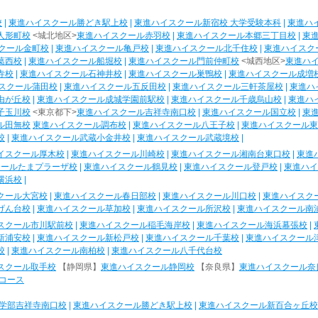
校
|
東進ハイスクール勝どき駅上校
|
東進ハイスクール新宿校 大学受験本科
|
東進ハ
人形町校
<城北地区>
東進ハイスクール赤羽校
|
東進ハイスクール本郷三丁目校
|
東
クール金町校
|
東進ハイスクール亀戸校
|
東進ハイスクール北千住校
|
東進ハイスク
葛西校
|
東進ハイスクール船堀校
|
東進ハイスクール門前仲町校
<城西地区>
東進ハ
寺校
|
東進ハイスクール石神井校
|
東進ハイスクール巣鴨校
|
東進ハイスクール成増
スクール蒲田校
|
東進ハイスクール五反田校
|
東進ハイスクール三軒茶屋校
|
東進ハ
由が丘校
|
東進ハイスクール成城学園前駅校
|
東進ハイスクール千歳烏山校
|
東進ハ
子玉川校
<東京都下>
東進ハイスクール吉祥寺南口校
|
東進ハイスクール国立校
|
東
ル田無校
東進ハイスクール調布校
|
東進ハイスクール八王子校
|
東進ハイスクール東
校
|
東進ハイスクール武蔵小金井校
|
東進ハイスクール武蔵境校
|
イスクール厚木校
|
東進ハイスクール川崎校
|
東進ハイスクール湘南台東口校
|
東進
クールたまプラーザ校
|
東進ハイスクール鶴見校
|
東進ハイスクール登戸校
|
東進ハイ
横浜校
|
クール大宮校
|
東進ハイスクール春日部校
|
東進ハイスクール川口校
|
東進ハイスク
げん台校
|
東進ハイスクール草加校
|
東進ハイスクール所沢校
|
東進ハイスクール南
スクール市川駅前校
|
東進ハイスクール稲毛海岸校
|
東進ハイスクール海浜幕張校
|
新浦安校
|
東進ハイスクール新松戸校
|
東進ハイスクール千葉校
|
東進ハイスクール
校
|
東進ハイスクール南柏校
|
東進ハイスクール八千代台校
スクール取手校
【静岡県】
東進ハイスクール静岡校
【奈良県】
東進ハイスクール奈
コース
学部吉祥寺南口校
|
東進ハイスクール勝どき駅上校
|
東進ハイスクール新百合ヶ丘校