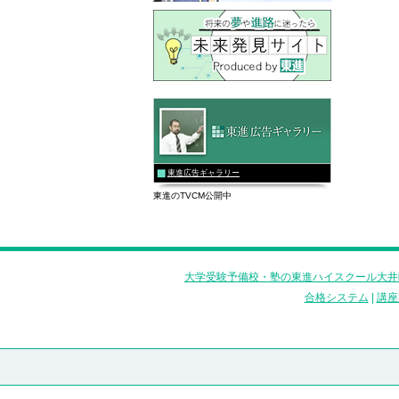
東進広告ギャラリー
東進のTVCM公開中
大学受験予備校・塾の東進ハイスクール大井
合格システム
|
講座