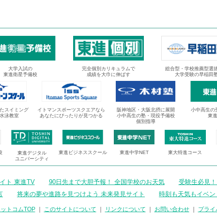
大学入試の
完全個別カリキュラムで
総合型・学校推薦型選
東進衛星予備校
成績を大巾に伸ばす
大学受験の早稲田
たスイミング
イトマンスポーツスクエアなら
阪神地区・大阪北摂に展開
小中高生の
水泳教室
あなたにぴったりが見つかる
小中高生の塾・現役予備校
東
個別指導
校
東進ビジネススクール
東進中学NET
東大特進コース
東進デジタル
ユニバーシティ
ト 東進TV
90日先まで大胆予報！ 全国学校のお天気
受験生必見！
言
将来の夢や進路を見つけよう 未来発見サイト
時刻も天気もイベン
ットコムTOP
｜
このサイトについて
｜
リンクについて
｜
お問い合わせ
｜
プライ