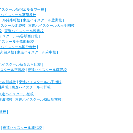
イスクール新宿エルタワー校
|
進ハイスクール茗荷谷校
ール錦糸町校
|
東進ハイスクール豊洲校
|
イスクール池袋校
|
東進ハイスクール大泉学園校
|
校
|
東進ハイスクール練馬校
イスクール渋谷駅西口校
|
イスクール千歳船橋校
進ハイスクール国分寺校
|
久留米校
|
東進ハイスクール府中校
|
ハイスクール新百合ヶ丘校
|
スクール平塚校
|
東進ハイスクール藤沢校
|
ール川越校
|
東進ハイスクール小手指校
|
浦和校
|
東進ハイスクール与野校
東進ハイスクール柏校
|
津田沼校
|
東進ハイスクール成田駅前校
|
良校
|
|
東進ハイスクール浦和校
|