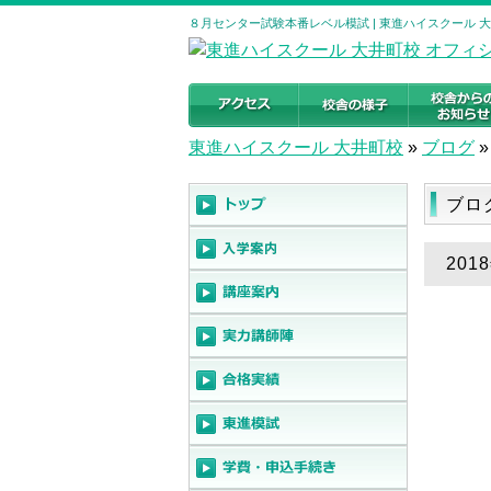
８月センター試験本番レベル模試 | 東進ハイスクール 
東進ハイスクール 大井町校
»
ブログ
»
ブロ
20