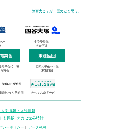
教育力こそが、国力だと思う。
抜なら
中学受験塾
塾
四谷大塚
受験予備校・塾
四国の予備校・塾
進育英舎
東進四国
清瀬ひかり幼稚園
赤ちゃん成長ナビ
 大学情報・入試情報
トも掲載! ナガセ世界時計
バシーポリシー
｜
データ利用