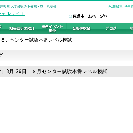
大井町校 大学受験の予備校・塾｜東京都
永瀬昭幸 理事
８月センター試験本番レベル模試
グ
18年 8月 26日 ８月センター試験本番レベル模試