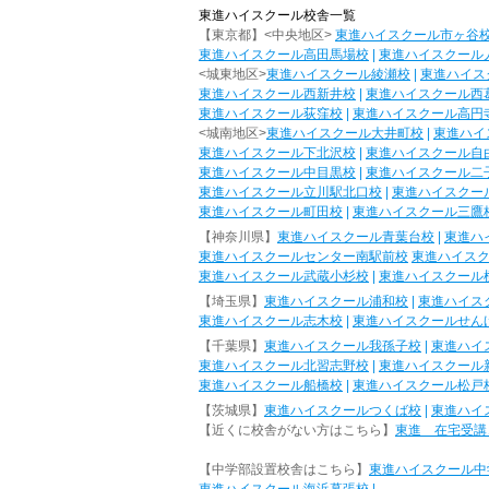
東進ハイスクール校舎一覧
【東京都】<中央地区>
東進ハイスクール市ヶ谷
東進ハイスクール高田馬場校
|
東進ハイスクール
<城東地区>
東進ハイスクール綾瀬校
|
東進ハイス
東進ハイスクール西新井校
|
東進ハイスクール西
東進ハイスクール荻窪校
|
東進ハイスクール高円
<城南地区>
東進ハイスクール大井町校
|
東進ハイ
東進ハイスクール下北沢校
|
東進ハイスクール自
東進ハイスクール中目黒校
|
東進ハイスクール二
東進ハイスクール立川駅北口校
|
東進ハイスクー
東進ハイスクール町田校
|
東進ハイスクール三鷹
【神奈川県】
東進ハイスクール青葉台校
|
東進ハ
東進ハイスクールセンター南駅前校
東進ハイス
東進ハイスクール武蔵小杉校
|
東進ハイスクール
【埼玉県】
東進ハイスクール浦和校
|
東進ハイス
東進ハイスクール志木校
|
東進ハイスクールせん
【千葉県】
東進ハイスクール我孫子校
|
東進ハイ
東進ハイスクール北習志野校
|
東進ハイスクール
東進ハイスクール船橋校
|
東進ハイスクール松戸
【茨城県】
東進ハイスクールつくば校
|
東進ハイ
【近くに校舎がない方はこちら】
東進 在宅受講
【中学部設置校舎はこちら】
東進ハイスクール中