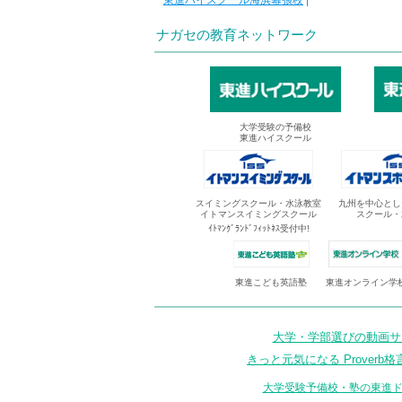
東進ハイスクール海浜幕張校
|
ナガセの教育ネットワーク
大学受験の予備校
東進ハイスクール
スイミングスクール・水泳教室
九州を中心とし
イトマンスイミングスクール
スクール・
ｲﾄﾏﾝｸﾞﾗﾝﾄﾞﾌｨｯﾄﾈｽ受付中!
東進オンライン学
東進こども英語塾
大学・学部選びの動画サイ
きっと元気になる Proverb格
大学受験予備校・塾の東進ド