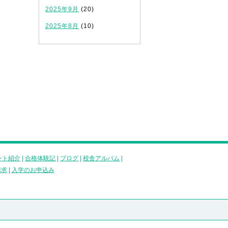
2025年9月
(20)
2025年8月
(10)
ント紹介
|
合格体験記
|
ブログ
|
校舎アルバム
|
請求
|
入学のお申込み