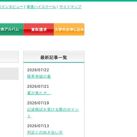
長インタビュー
|
東進ハイスクール
|
サイトマップ
最新記事一覧
2026/07/22
限界突破の夏
2026/07/21
夏が来たぞ。
2026/07/19
記述模試を受ける際のポイン
ト
2026/07/13
判定との向き合い方