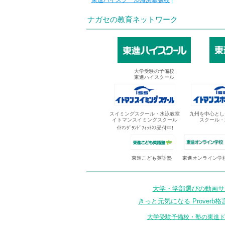
東進ハイスクール海浜幕張校
|
ナガセの教育ネットワーク
大学受験の予備校
東進ハイスクール
スイミングスクール・水泳教室
九州を中心とし
イトマンスイミングスクール
スクール・
ｲﾄﾏﾝｸﾞﾗﾝﾄﾞﾌｨｯﾄﾈｽ受付中!
東進オンライン学
東進こども英語塾
大学・学部選びの動画サイ
きっと元気になる Proverb格
大学受験予備校・塾の東進ド