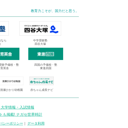
教育力こそが、国力だと思う。
抜なら
中学受験塾
塾
四谷大塚
受験予備校・塾
四国の予備校・塾
進育英舎
東進四国
清瀬ひかり幼稚園
赤ちゃん成長ナビ
 大学情報・入試情報
トも掲載! ナガセ世界時計
バシーポリシー
｜
データ利用