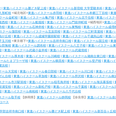
校
|
東進ハイスクール勝どき駅上校
|
東進ハイスクール新宿校 大学受験本科
|
東進ハ
人形町校
<城北地区>
東進ハイスクール赤羽校
|
東進ハイスクール本郷三丁目校
|
東
クール金町校
|
東進ハイスクール亀戸校
|
東進ハイスクール北千住校
|
東進ハイスク
葛西校
|
東進ハイスクール船堀校
|
東進ハイスクール門前仲町校
<城西地区>
東進ハ
寺校
|
東進ハイスクール石神井校
|
東進ハイスクール巣鴨校
|
東進ハイスクール成増
スクール蒲田校
|
東進ハイスクール五反田校
|
東進ハイスクール三軒茶屋校
|
東進ハ
由が丘校
|
東進ハイスクール成城学園前駅校
|
東進ハイスクール千歳烏山校
|
東進ハ
子玉川校
<東京都下>
東進ハイスクール吉祥寺南口校
|
東進ハイスクール国立校
|
東
ル田無校
東進ハイスクール調布校
|
東進ハイスクール八王子校
|
東進ハイスクール東
校
|
東進ハイスクール武蔵小金井校
|
東進ハイスクール武蔵境校
|
イスクール厚木校
|
東進ハイスクール川崎校
|
東進ハイスクール湘南台東口校
|
東進
クールたまプラーザ校
|
東進ハイスクール鶴見校
|
東進ハイスクール登戸校
|
東進ハイ
横浜校
|
クール大宮校
|
東進ハイスクール春日部校
|
東進ハイスクール川口校
|
東進ハイスク
げん台校
|
東進ハイスクール草加校
|
東進ハイスクール所沢校
|
東進ハイスクール南
スクール市川駅前校
|
東進ハイスクール稲毛海岸校
|
東進ハイスクール海浜幕張校
|
新浦安校
|
東進ハイスクール新松戸校
|
東進ハイスクール千葉校
|
東進ハイスクール
校
|
東進ハイスクール南柏校
|
東進ハイスクール八千代台校
スクール取手校
【静岡県】
東進ハイスクール静岡校
【奈良県】
東進ハイスクール奈
コース
学部吉祥寺南口校
|
東進ハイスクール勝どき駅上校
|
東進ハイスクール新百合ヶ丘校