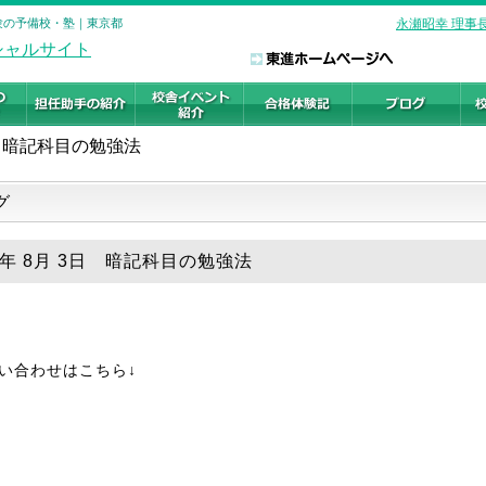
受験の予備校・塾｜東京都
永瀬昭幸 理事
暗記科目の勉強法
グ
18年 8月 3日 暗記科目の勉強法
問い合わせはこちら↓